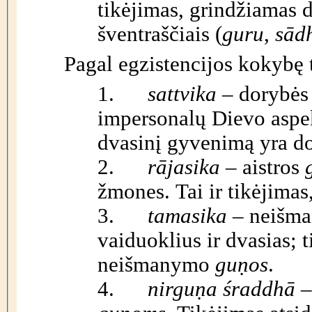
tikėjimas, grindžiamas d
šventraščiais (
guru
,
sād
Pagal egzistencijos kokybę t
1.
sattvika
– dorybė
impersonalų Dievo aspek
dvasinį gyvenimą yra d
2.
rājasika
–
aistros
žmones. Tai ir tikėjimas
3.
tamasika
– neišm
vaiduoklius ir dvasias
;
t
neišmanymo
guṇos
.
4.
nirguṇa śraddhā
–