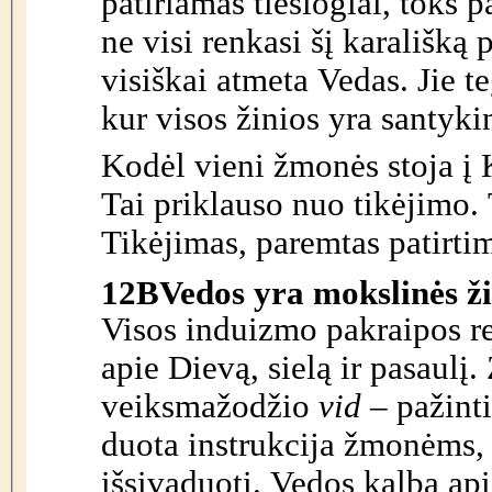
patiriamas tiesiogiai, toks 
ne visi renkasi šį karališk
visiškai atmeta Vedas. Jie te
kur visos žinios yra santyki
Kodėl vieni žmonės stoja į K
Tai priklauso nuo tikėjimo.
Tikėjimas, paremtas patirti
12B
Vedos yra mokslinės žin
Visos induizmo pakraipos r
apie Dievą, sielą ir pasaulį.
veiksmažodžio
vid
– pažinti
duota instrukcija žmonėms, 
išsivaduoti. Vedos kalba api