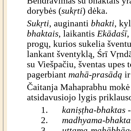
Bendravimas su bhaktais yr
dorybės (
sukṛti
) dėka.
Sukṛti
, auginanti
bhakti
, ky
bhaktais
, laikantis
Ekādaśī
progų, kurios sukelia šventum
lankant šventyklą, Śrī Vṛndā
su Viešpačiu, šventas upes 
pagerbiant
mahā-prasādą
i
Čaitanja Mahaprabhu mokė 
atsidavusiojo lygis priklaus
1.
kaniṣṭha-bhaktas 
2.
madhyama
-
bhakta
3.
uttama-mahābhāga