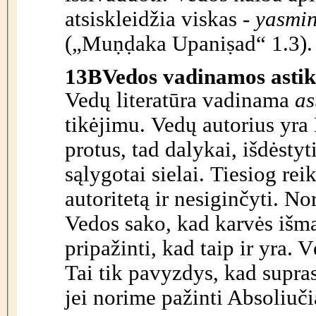
atsiskleidžia viskas -
yasmin
(„Mu
ṇḍ
aka Upani
ṣ
ad“ 1.3).
13B
Vedos vadinamos astik
Vedų literatūra vadinama
as
tikėjimu. Vedų autorius yra 
protus, tad dalykai, išdėsty
sąlygotai sielai. Tiesiog rei
autoritetą ir nesiginčyti. N
Vedos sako, kad karvės išmat
pripažinti, kad taip ir yra. V
Tai tik pavyzdys, kad supra
jei norime pažinti Absoliuči