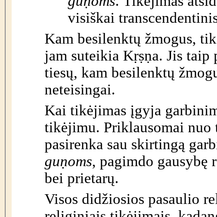
guṇoms
.
Tikėjimas atsi
visiškai transcendentinis
Kam besilenktų žmogus, tik
jam suteikia Kṛṣṇa. Jis taip 
tiesų, kam besilenktų žmogus
neteisingai.
Kai tikėjimas įgyja garbinim
tikėjimu. Priklausomai nuo 
pasirenka sau skirtingą gar
guṇoms
, pagimdo gausybę re
bei prietarų.
Visos didžiosios pasaulio re
religiniais tikėjimais, kadan