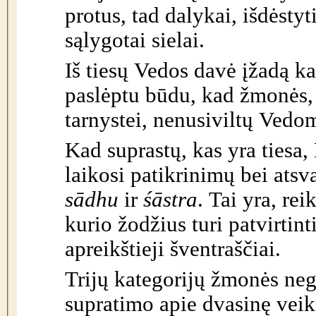
protus, tad dalykai, išdėsty
sąlygotai sielai.
Iš tiesų Vedos davė įžadą ka
paslėptu būdu, kad žmonės, 
tarnystei, nenusiviltų Vedom
Kad suprastų, kas yra tiesa
laikosi patikrinimų bei ats
sādhu
ir
śāstra
. Tai yra, rei
kurio žodžius turi patvirti
apreikštieji šventraščiai.
Trijų kategorijų žmonės nega
supratimo apie dvasinę veik