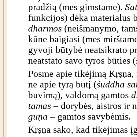
pradžią (mes gimstame).
Sa
funkcijos) dėka materialus
dharmos
(neišmanymo, tams
kūne baigiasi (mes mirštame).
gyvoji būtybė neatsikrato pr
neatstato savo tyros būties (
Posme apie tikėjimą Kṛṣṇa
ne apie tyrą būtį (
śuddha sa
buvimą), valdomą gamtos
d
tamas
– dorybės, aistros ir
guṇa
– gamtos savybėmis.
Kṛṣṇa sako, kad tikėjimas į