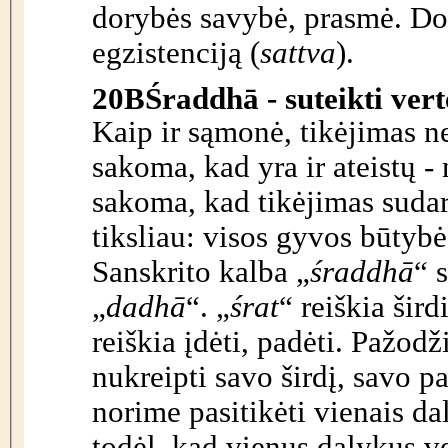
dorybės savybė, prasmė. Dora
egzistenciją (
sattva
).
20B
Śraddhā - suteikti vert
Kaip ir sąmonė, tikėjimas n
sakoma, kad yra ir ateistų -
sakoma, kad tikėjimas suda
tiksliau: visos gyvos būtybė
Sanskrito kalba „
śraddhā
“ 
„
dadhā
“. „
śrat
“ reiškia šird
reiškia įdėti, padėti. Pažodž
nukreipti savo širdį, savo p
norime pasitikėti vienais da
todėl, kad vienus dalykus ve