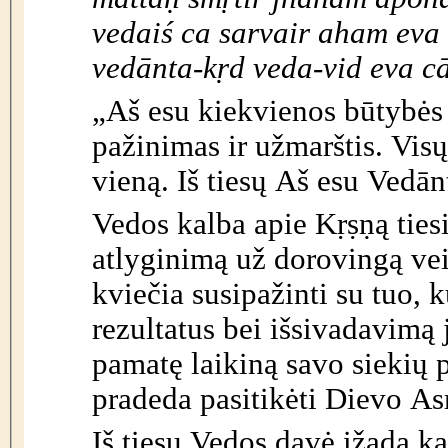
vedaiś ca sarvair aham eva
vedānta-k
ṛ
d veda-vid eva 
„Aš esu kiekvienos būtybės 
pažinimas ir užmarštis. Visų
vieną. Iš tiesų Aš esu Vedān
Vedos kalba apie Kṛṣṇą tiesi
atlyginimą už dorovingą vei
kviečia susipažinti su tuo, k
rezultatus bei išsivadavimą 
pamatę laikiną savo siekių 
pradeda pasitikėti Dievo As
Iš tiesų Vedos davė įžadą ka