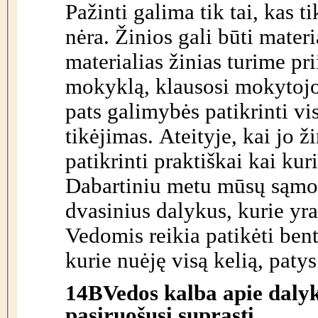
Pažinti galima tik tai, kas t
nėra. Žinios gali būti materi
materialias žinias turime pr
mokyklą, klausosi mokytojo,
pats galimybės patikrinti vis
tikėjimas. Ateityje, kai jo ž
patikrinti praktiškai kai ku
Dabartiniu metu mūsų sąmon
dvasinius dalykus, kurie yr
Vedomis reikia patikėti ben
kurie nuėję visą kelią, patys
14B
Vedos kalba apie daly
pasiruošusi suprasti