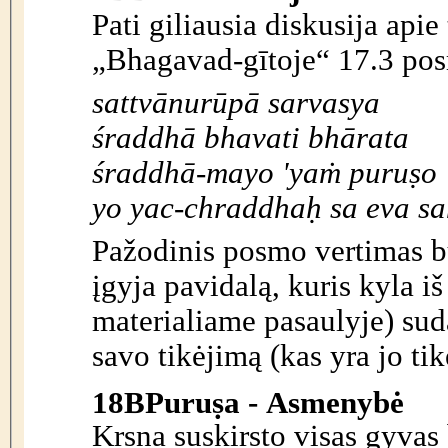
Pati giliausia diskusija apie
„Bhagavad-gītoje“ 17.3 po
sattvānurūpā sarvasya
śraddhā bhavati bhārata
śraddhā-mayo 'ya
ṁ
puru
ṣ
o
yo yac-chraddha
ḥ
sa eva sa
Pažodinis posmo vertimas bū
įgyja pavidalą, kuris kyla iš
materialiame pasaulyje) suda
savo tikėjimą (kas yra jo tikė
18B
Puru
ṣ
a - Asmenybė
Kṛṣṇa suskirsto visas gyvas 