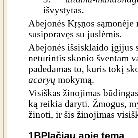
išvystytas.
Abejonės Kṛṣṇos sąmonėje n
susiporavęs su juslėmis.
Abejonės išsisklaido įgijus
neturintis skonio šventam va
padedamas to, kuris tokį sko
acāryų
mokymą.
Visiškas žinojimas būdinga
ką reikia daryti. Žmogus, my
žinoti, ir šis žinojimas visi
1B
Plačiau apie temą