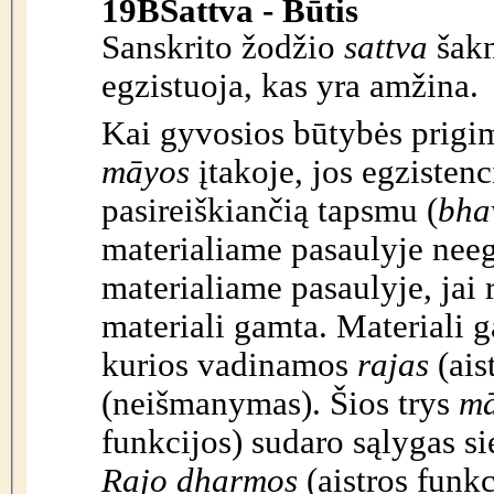
19B
Sattva - Būtis
Sanskrito žodžio
sattva
šak
egzistuoja, kas yra amžina.
Kai gyvosios būtybės prigim
māyos
įtakoje, jos egzisten
pasireiškiančią tapsmu (
bha
materialiame pasaulyje neeg
materialiame pasaulyje, jai 
materiali gamta. Materiali ga
kurios vadinamos
rajas
(ais
(neišmanymas). Šios trys
mā
funkcijos) sudaro sąlygas si
Rajo dharmos
(aistros funk