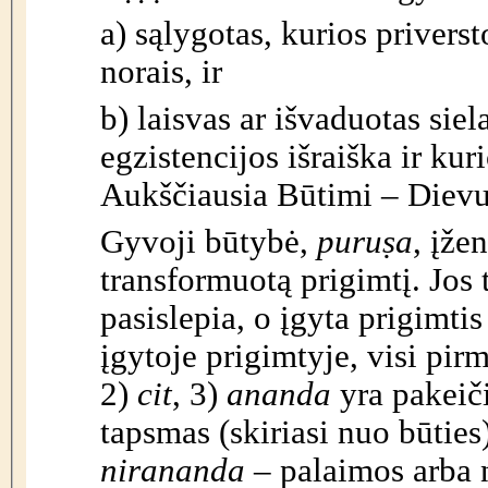
a) sąlygotas, kurios priverst
norais, ir
b) laisvas ar išvaduotas siel
egzistencijos išraiška ir ku
Aukščiausia Būtimi – Dievu
Gyvoji būtybė,
puruṣa
, įže
transformuotą prigimtį. Jos t
pasislepia, o įgyta prigimt
įgytoje prigimtyje, visi pir
2)
cit
, 3)
ananda
yra pakeiči
tapsmas (skiriasi nuo būties
nirananda
– palaimos arba 