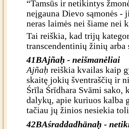
“Tamsūs ir netikintys žmonės
neįgauna Dievo sąmonės - jie
neras laimės nei šiame nei 
Tai reiškia, kad trijų kateg
transcendentinių žinių arba
41B
Ajña
ḥ
- neišmanėliai
Ajñaḥ
reiškia kvailas kaip 
skaitę jokių šventraščių ir 
Śrīla Śrīdhara Svāmi sako,
dalykų, apie kuriuos kalba gu
tačiau jų žinios nesiekia tol
42B
Aśraddadhāna
ḥ
- netik