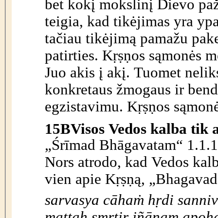
bet kokį mokslinį Dievo paž
teigia, kad tikėjimas yra yp
tačiau tikėjimą pamažu pakei
patirties. Kṛṣṇos sąmonės me
Juo akis į akį. Tuomet nelik
konkretaus žmogaus ir bend
egzistavimu. Kṛṣṇos sąmonė 
15B
Visos Vedos kalba tik 
„Śrīmad Bhāgavatam“ 1.1.1
Nors atrodo, kad Vedos kalb
vien apie Kṛṣṇą, „Bhagavad-
sarvasya cāha
ṁ
h
ṛ
di sanniv
matta
ḥ
sm
ṛ
tir jñānam apoh