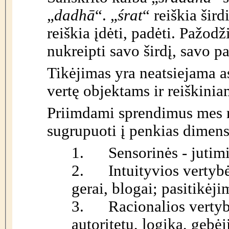
„
dadhā
“. „
śrat
“ reiškia šird
reiškia įdėti, padėti. Pažodž
nukreipti savo širdį, savo p
Tikėjimas yra neatsiejama 
vertę objektams ir reiškinia
Priimdami sprendimus mes r
sugrupuoti į penkias dimens
1.
Sensorinės - jutim
2.
Intuityvios vertyb
gerai, blogai; pasitikėji
3.
Racionalios verty
autoritetų, logika, gebėj