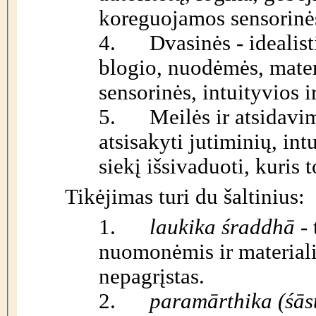
koreguojamos sensorinės
4.
Dvasinės - idealis
blogio, nuodėmės, mater
sensorinės, intuityvios i
5.
Meilės ir atsidavi
atsisakyti jutiminių, int
siekį išsivaduoti, kuris 
Tikėjimas turi du šaltinius:
1.
laukika śraddhā -
nuomonėmis ir materialia
nepagrįstas.
2.
paramārthika (śās