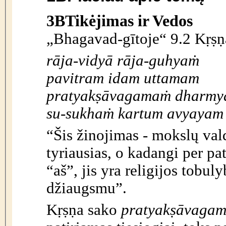
3B
Tikėjimas ir Vedos
„Bhagavad-gītoje“ 9.2 Kṛṣṇ
rāja-vidyā rāja-guhya
ṁ
pavitram idam uttamam
pratyak
ṣ
āvagama
ṁ
dharmy
su-sukha
ṁ
kartum avyayam
“Šis žinojimas - mokslų vald
tyriausias, o kadangi per pat
“aš”, jis yra religijos tobul
džiaugsmu”.
Kṛṣṇa sako
pratyak
ṣ
āvaga