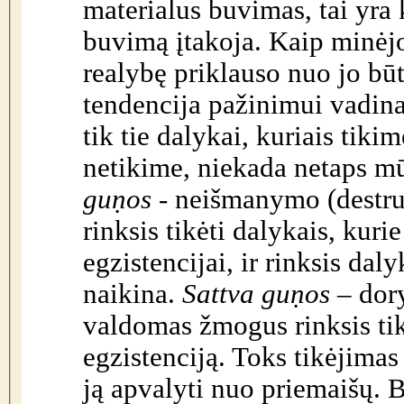
materialus buvimas, tai yr
buvimą įtakoja. Kaip minėj
realybę priklauso nuo jo bū
tendencija pažinimui vadin
tik tie dalykai, kuriais tiki
netikime, niekada netaps m
guṇos
- neišmanymo (destru
rinksis tikėti dalykais, kuri
egzistencijai, ir rinksis dal
naikina.
Sattva guṇos
– dory
valdomas žmogus rinksis tikė
egzistenciją. Toks tikėjimas 
ją apvalyti nuo priemaišų. B