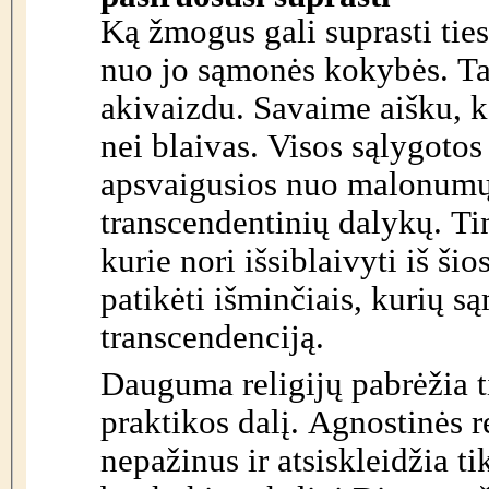
Ką žmogus gali suprasti tiesi
nuo jo sąmonės kokybės. Ta
akivaizdu. Savaime aišku, 
nei blaivas. Visos sąlygotos
apsvaigusios nuo malonumų s
transcendentinių dalykų. Ti
kurie nori išsiblaivyti iš šio
patikėti išminčiais, kurių s
transcendenciją.
Dauguma religijų pabrėžia t
praktikos dalį. Agnostinės r
nepažinus ir atsiskleidžia ti