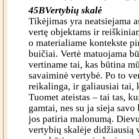
45B
Vertybių skalė
Tikėjimas yra neatsiejama 
vertę objektams ir reiškini
o materialiame kontekste p
buičiai. Vertė matuojama b
vertiname tai, kas būtina mū
savaiminė vertybė. Po to ve
reikalinga, ir galiausiai ta
Tuomet
ateistas – tai tas, k
gamtai, nes su ja sieja savo 
jos patiria malonumą. Dievu 
vertybių skalėje didžiausią 