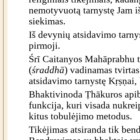
nemotyvuotą tarnystę Jam išs
siekimas.
Iš devynių atsidavimo tarny
pirmoji.
Śrī Caitanyos Mahāprabhu t
(
śraddhā
) vadinamas tvirtas
atsidavimo tarnystę Kṛṣṇai, 
Bhaktivinoda Ṭhākuros api
funkcija, kuri visada nukrei
kitus tobulėjimo metodus.
Tikėjimas atsiranda
tik bend