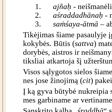
1.
ajña
ḥ
- neišmanėli
2.
aśraddadhāna
ḥ
- 
3.
sa
ṁ
śaya-ātmā
– ab
Tikėjimas šiame pasaulyje į
kokybės. Būtis (
sattva
) mat
dorybės, aistros ir neišma
tiksliai atkartoja šį užterštu
Visos sąlygotos sielos šiame
nes jose žinojimą (
cit
) pake
Į ką gyva būtybė nukreipia s
mes garbiname ar vertiname,
Sanskrito kalba „
śraddhā
“ 