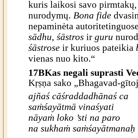
kuris laikosi savo pirmtakų
nurodymų.
Bona fide
dvasinis mokytojas nekalba nieko, kas
nepaminėta autoritetinguose 
sādhu
,
śāstros
ir
guru
nurody
śāstrose
ir kuriuos pateikia
vienas nuo kito.“
17B
Kas negali suprasti V
Kṛṣṇa sako „Bhagavad-gītoj
ajñaś cāśraddadhānaś ca
sa
ṁ
śayātmā vinaśyati
nāya
ṁ
loko ’sti na paro
na sukha
ṁ
sa
ṁ
śayātmana
ḥ