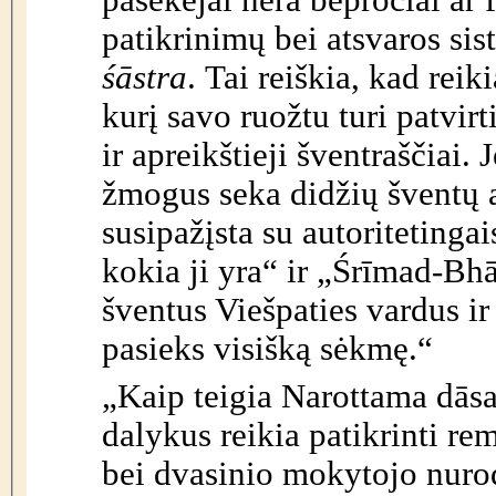
patikrinimų bei atsvaros si
śāstra
. Tai reiškia, kad reik
kurį savo ruožtu turi patvi
ir apreikštieji šventraščiai.
žmogus seka didžių šventų 
susipažįsta su autoritetingai
kokia ji yra“ ir „Śrīmad-Bh
šventus Viešpaties vardus ir
pasieks visišką sėkmę.“
„Kaip teigia Narottama dās
dalykus reikia patikrinti re
bei dvasinio mokytojo nuro