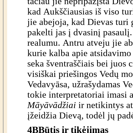
tačiau jie nepripažįsta Diev
kad Aukščiausias iš viso tu
jie abejoja, kad Dievas turi 
pakelti jas į dvasinį pasaulį
realumu. Antru atveju jie a
kurie kalba apie atsidavimo 
seka šventraščiais bei juos c
visiškai priešingos Vedų mo
Vedavyāsa, užrašydamas Ved
tokie interpretatoriai imasi 
Māyāvādžiai
ir netikintys a
įžeidžia Dievą, todėl jų pad
4B
Būtis ir tikėjimas