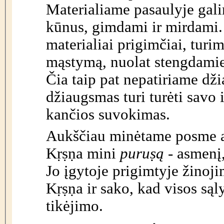
Materialiame pasaulyje gali
kūnus, gimdami ir mirdami.
materialiai prigimčiai, turi
mąstymą, nuolat stengdamiesi
Čia taip pat nepatiriame dž
džiaugsmas turi turėti savo i
kančios suvokimas.
Aukščiau minėtame posme ap
Kṛṣṇa mini
puruṣą
- asmenį, gyvenantį materialioje egzistencijoje.
Jo įgytoje prigimtyje žinoji
Kṛṣṇa ir sako, kad visos sąl
tikėjimo.