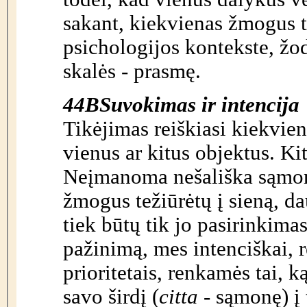
sakant, kiekvienas žmogus t
psichologijos kontekste, žo
skalės - prasmę.
44B
Suvokimas ir intencija
Tikėjimas reiškiasi kiekvie
vienus ar kitus objektus. Ki
Neįmanoma nešališka sąmonė,
žmogus težiūrėtų į sieną, d
tiek būtų tik jo pasirinkimas
pažinimą, mes intenciškai, 
prioritetais, renkamės tai, 
savo širdį (
citta
- sąmonę) į 