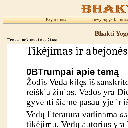
Pagrindinis
Dievybių garbinimas
Bhakti Yogo
Temos mokomoji medžiaga
Tikėjimas ir abejonės
0B
Trumpai apie temą
Žodis Veda kilęs iš sanskr
reiškia žinios. Vedos yra D
gyventi šiame pasaulyje ir i
Vedų literatūra vadinama
as
tikėjimu. Vedų autorius yra 