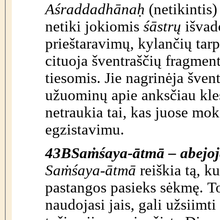
Aśraddadhānaḥ
(netikintis)
netiki jokiomis
śāstrų
išvado
prieštaravimų, kylančių tarp
cituoja šventraščių fragment
tiesomis. Jie nagrinėja švent
užuominų apie anksčiau klest
netraukia tai, kas juose mok
egzistavimu.
43B
Sa
ṁ
śaya-ātmā – abejoj
Saṁśaya
-
ātmā
reiškia tą, kuris nepaisant tikėjimo, abejoja ar jo
pastangos pasieks sėkmę. T
naudojasi jais, gali užsiimt