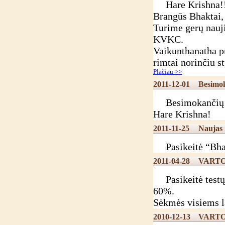
Hare Krishna!
Brangūs Bhaktai,
Turime gerų nauj
KVKC.
Vaikunthanatha pr
rimtai norinčiu s
Plačiau >>
2011-12-01
Besimok
Besimokančių “Bh
Hare Krishna!
2011-11-25
Naujas 
Pasikeitė “Bhakt
2011-04-28
VARTO
Pasikeitė testų 
60%.
Sėkmės visiems l
2010-12-13
VARTO