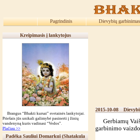
Pagrindinis
Dievybių garbinimas
Kreipimasis į lankytojus
2015-10-08
Dievybi
Brangus “Bhakti kursai” svetainės lankytojai.
Priešais jūs unikali galimybė pasinerti į žinių
Gerbiamų Vaišnav
vandenyną kuris vadinasi “Vedos”.
garbinimo vaizdo
Plačiau >>
Padėka Sauliui Domarkui (Shatakula