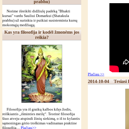
prabhu)
Norime išreikšti didžiulę padėką "Bhakti
kursai" vardu Sauliui Domarkui (Shatakula
prabhu) už surinkta ir puikiai susisteminta kursų
mokomąją medžiagą.
Kas yra filosofija ir kodėl žmonėms jos
reikia?
Plačiau >>
2014-10-04
Tesiasi
Filosofija yra iš graikų kalbos kilęs žodis,
reiškiantis „išminties meilę“. Teorinė filosofija
šiuo atveju atspindi žinių siekimą, o iš to kylantis
sąmoningas gėrio troškimas vadinamas praktine
filosofija....
Plačiau>>