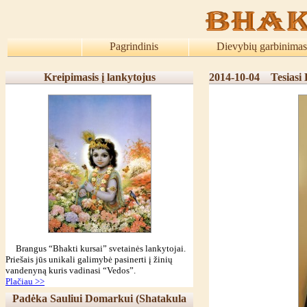
Pagrindinis
Dievybių garbinimas
Kreipimasis į lankytojus
2014-10-04
Tesiasi
Brangus “Bhakti kursai” svetainės lankytojai.
Priešais jūs unikali galimybė pasinerti į žinių
vandenyną kuris vadinasi “Vedos”.
Plačiau >>
Padėka Sauliui Domarkui (Shatakula