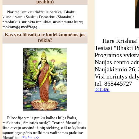
prabhu)
Norime išreikšti didžiulę padėką "Bhakti
kursai" vardu Sauliui Domarkui (Shatakula
prabhu) už surinkta ir puikiai susisteminta kursų
mokomąją medžiagą.
Kas yra filosofija ir kodėl žmonėms jos
Hare Krishna!
reikia?
Tesiasi "Bhakti 
Programos vyksta
Naujas centro adr
Naujakiemio 26, 
Visi norintys da
tel. 868445727
<< Grižti
Filosofija yra iš graikų kalbos kilęs žodis,
reiškiantis „išminties meilę“. Teorinė filosofija
šiuo atveju atspindi žinių siekimą, o iš to kylantis
sąmoningas gėrio troškimas vadinamas praktine
filosofija....
Plačiau>>